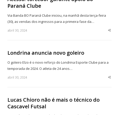
Paraná Clube
Via Banda BO Paraná Clube iniciou, na manhã desta terça-feira
(30), as vendas dos ingressos para a primeira fase da…
abril 30, 2024
Sha
thi
po
Londrina anuncia novo goleiro
O goleiro Elzo é o novo reforço do Londrina Esporte Clube para a
temporada de 2024. O atleta de 24 anos…
abril 30, 2024
Sha
thi
po
Lucas Chioro não é mais o técnico do
Cascavel Futsal