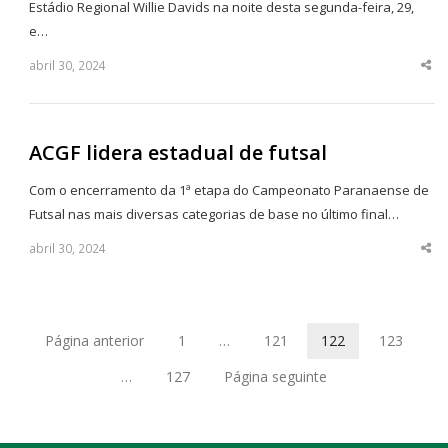
Estádio Regional Willie Davids na noite desta segunda-feira, 29,
e…
abril 30, 2024
Sha
thi
po
ACGF lidera estadual de futsal
Com o encerramento da 1ª etapa do Campeonato Paranaense de
Futsal nas mais diversas categorias de base no último final…
abril 30, 2024
Sha
thi
po
Página anterior
1
…
121
122
123
Página
Página
Página
Página
…
127
Página seguinte
Página