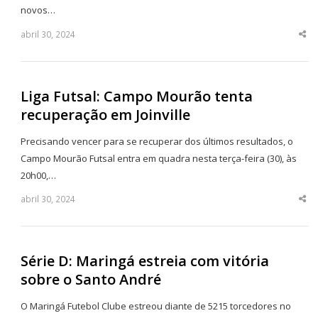
novos…
abril 30, 2024
Sha
thi
po
Liga Futsal: Campo Mourão tenta
recuperação em Joinville
Precisando vencer para se recuperar dos últimos resultados, o
Campo Mourão Futsal entra em quadra nesta terça-feira (30), às
20h00,…
abril 30, 2024
Sha
thi
po
Série D: Maringá estreia com vitória
sobre o Santo André
O Maringá Futebol Clube estreou diante de 5215 torcedores no