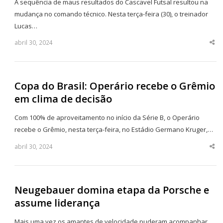
A sequência de maus resultados do Cascavel Futsal resultou na
mudança no comando técnico. Nesta terça-feira (30), o treinador
Lucas…
abril 30, 2024
Sha
thi
po
Copa do Brasil: Operário recebe o Grêmio
em clima de decisão
Com 100% de aproveitamento no início da Série B, o Operário
recebe o Grêmio, nesta terça-feira, no Estádio Germano Kruger,…
abril 30, 2024
Sha
thi
po
Neugebauer domina etapa da Porsche e
assume liderança
Mais uma vez os amantes de velocidade puderam acompanhar