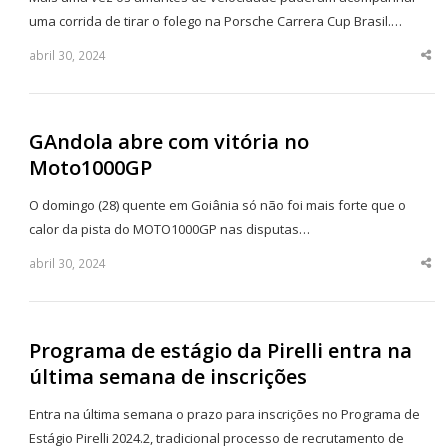
uma corrida de tirar o folego na Porsche Carrera Cup Brasil.…
abril 30, 2024
Sha
thi
po
GAndola abre com vitória no
Moto1000GP
O domingo (28) quente em Goiânia só não foi mais forte que o
calor da pista do MOTO1000GP nas disputas…
abril 30, 2024
Sha
thi
po
Programa de estágio da Pirelli entra na
última semana de inscrições
Entra na última semana o prazo para inscrições no Programa de
Estágio Pirelli 2024.2, tradicional processo de recrutamento de