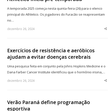
A temporada 2025 começa nesta quinta-feira (26) para o elenco
principal do Athletico. Os jogadores do Furacão se reapresentam
no…
dezembro 26, 2024
Sha
thi
po
Exercícios de resistência e aeróbicos
ajudam a evitar doenças cerebrais
Uma pesquisa feita em conjunto pela Johns Hopkins Medicine e o
Dana Farber Cancer Institute identificou que o hormônio irisina,…
dezembro 26, 2024
Sha
thi
po
Verão Paraná define programação
esportiva