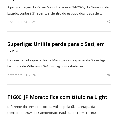
A programação do Verão Maior Paraná 2024/2025, do Governo do
Estado, contará 31 eventos, dentro do escopo dos Jogos de…
dezembro 23, 2024
Sha
thi
po
Superliga: Unilife perde para o Sesi, em
casa
Foi com derrota que o Unilife Maringá se despediu da Superliga
Feminina de Vôlei em 2024. Em jogo disputado na…
dezembro 23, 2024
Sha
thi
po
F1600: JP Morato fica com título na Light
Diferente da primeira corrida válida pela última etapa da
temporada 2024 do Campeonato Paulista de Fórmula 1600