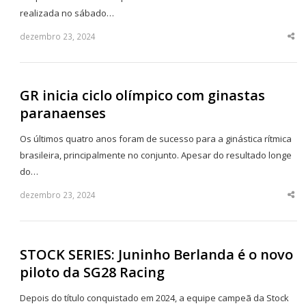
realizada no sábado…
dezembro 23, 2024
Sha
thi
po
GR inicia ciclo olímpico com ginastas
paranaenses
Os últimos quatro anos foram de sucesso para a ginástica rítmica
brasileira, principalmente no conjunto. Apesar do resultado longe
do…
dezembro 23, 2024
Sha
thi
po
STOCK SERIES: Juninho Berlanda é o novo
piloto da SG28 Racing
Depois do título conquistado em 2024, a equipe campeã da Stock