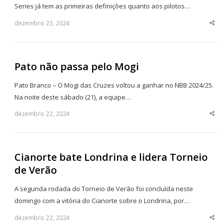
Series já tem as primeiras definições quanto aos pilotos…
dezembro 23, 2024
Sha
thi
po
Pato não passa pelo Mogi
Pato Branco – O Mogi das Cruzes voltou a ganhar no NBB 2024/25.
Na noite deste sábado (21), a equipe…
dezembro 22, 2024
Sha
thi
po
Cianorte bate Londrina e lidera Torneio
de Verão
A segunda rodada do Torneio de Verão foi concluída neste
domingo com a vitória do Cianorte sobre o Londrina, por…
dezembro 22, 2024
Sha