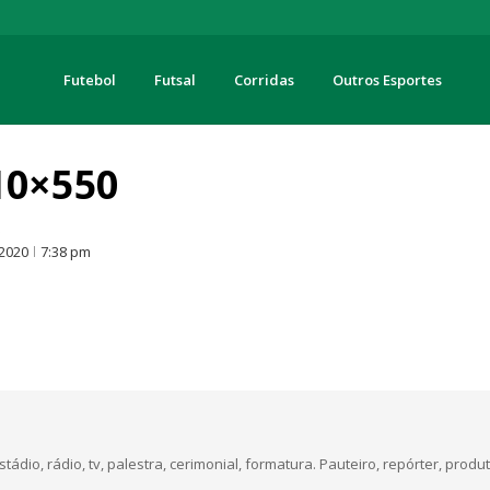
Futebol
Futsal
Corridas
Outros Esportes
turas
10×550
O
 2020
7:38 pm
dio, rádio, tv, palestra, cerimonial, formatura. Pauteiro, repórter, produt