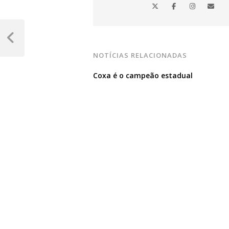
Navegação
de
Post
Anterior
NOTÍCIAS RELACIONADAS
Post
Coxa é o campeão estadual