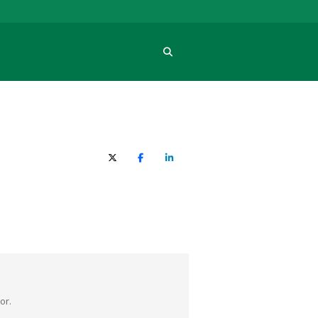
Procura
X (Twitter)
Facebook
O LinkedIn
or.