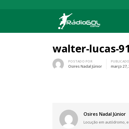
Rádio Gol
Há mais de 20 anos com as melhores cober
walter-lucas-9
Autor
POSTADO POR
PUBLICAD
Osires Nadal Júnior
março 27,
Osires Nadal Júnior
Locução em autódromo, está