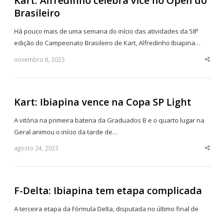
Kart: Alfredinho celebra vice no Open do
Brasileiro
Há pouco mais de uma semana do início das atividades da 58ª
edição do Campeonato Brasileiro de Kart, Alfredinho Ibiapina…
novembro 8, 2023
Sha
thi
po
Kart: Ibiapina vence na Copa SP Light
A vitória na primeira bateria da Graduados B e o quarto lugar na
Geral animou o início da tarde de…
agosto 24, 2023
Sha
thi
po
F-Delta: Ibiapina tem etapa complicada
A terceira etapa da Fórmula Delta, disputada no último final de