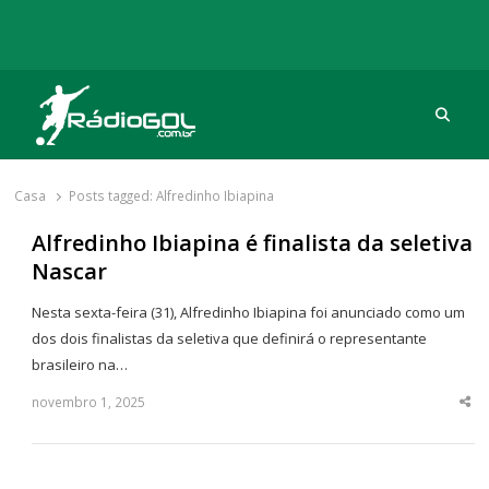
Procu
Rádio Gol
Há mais de 20 anos com as melhores coberturas
Casa
Posts tagged:
Alfredinho Ibiapina
Alfredinho Ibiapina é finalista da seletiva
Nascar
Nesta sexta-feira (31), Alfredinho Ibiapina foi anunciado como um
dos dois finalistas da seletiva que definirá o representante
brasileiro na…
novembro 1, 2025
Sha
thi
po