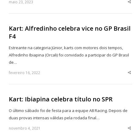
maio 23, 2023
Sha
thi
po
Kart: Alfredinho celebra vice no GP Brasil
F4
Estreante na categoria Júnior, karts com motores dois tempos,
Alfredinho Ibiapina (Orcali) foi convidado a participar do GP Brasil
de…
fevereiro 16, 2022
Sha
thi
po
Kart: Ibiapina celebra título no SPR
O último sábado foi de festa para a equipe A8 Racing. Depois de
duas provas intensas válidas pela rodada final…
novembro 4, 2021
Sha
thi
po