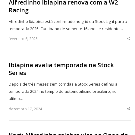
Alfredinho Ibiapina renova com a W2
Racing
Alfredinho Ibiapina está confirmado no grid da Stock Light para a
temporada 2025. Curitibano de somente 16 anos e residente…
fevereiro 6, 2025
Sha
thi
po
Ibiapina avalia temporada na Stock
Series
Depois de três meses sem corridas a Stock Series definiu a
temporada 2024 no templo do automobilismo brasileiro, no
último…
dezembro 17, 2024
Sha
thi
po