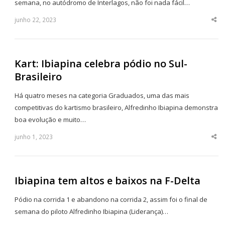
semana, no autódromo de Interlagos, não foi nada fácil…
junho 22, 2023
Sha
thi
po
Kart: Ibiapina celebra pódio no Sul-
Brasileiro
Há quatro meses na categoria Graduados, uma das mais
competitivas do kartismo brasileiro, Alfredinho Ibiapina demonstra
boa evolução e muito…
junho 1, 2023
Sha
thi
po
Ibiapina tem altos e baixos na F-Delta
Pódio na corrida 1 e abandono na corrida 2, assim foi o final de
semana do piloto Alfredinho Ibiapina (Liderança)…