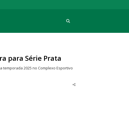
Procura
a para Série Prata
a a temporada 2025 no Complexo Esportivo
Share
this
post