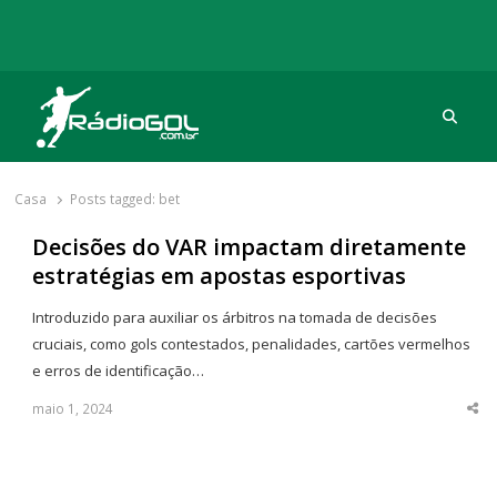
Procu
Rádio Gol
Há mais de 20 anos com as melhores coberturas
Casa
Posts tagged:
bet
Decisões do VAR impactam diretamente
estratégias em apostas esportivas
Introduzido para auxiliar os árbitros na tomada de decisões
cruciais, como gols contestados, penalidades, cartões vermelhos
e erros de identificação…
maio 1, 2024
Sha
thi
po