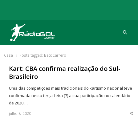
Procu
Rádio Gol
Há mais de 20 anos com as melhores coberturas
Casa
Posts tagged:
BetoCarrero
Kart: CBA confirma realização do Sul-
Brasileiro
Uma das competições mais tradicionais do kartismo nacional teve
confirmada nesta terça-feira (7) a sua participação no calendário
de 2020.…
julho 8, 2020
Sha
thi
po