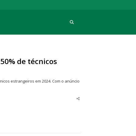
Procura
 50% de técnicos
cnicos estrangeiros em 2024. Com o anúncio
Share
this
post