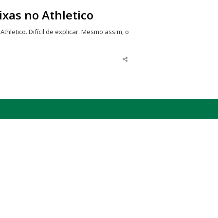
ixas no Athletico
thletico. Difícil de explicar. Mesmo assim, o
Share
this
post