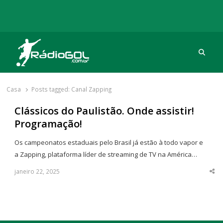
Procu
Rádio Gol
Há mais de 20 anos com as melhores coberturas
Casa
Posts tagged:
Canal Zapping
Clássicos do Paulistão. Onde assistir!
Programação!
Os campeonatos estaduais pelo Brasil já estão à todo vapor e
a Zapping, plataforma líder de streaming de TV na América…
janeiro 22, 2025
Sha
thi
po