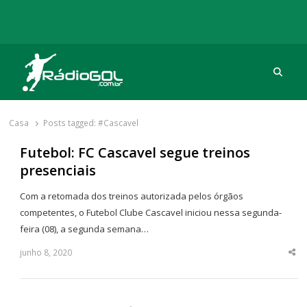
Procu
Rádio Gol
Há mais de 20 anos com as melhores coberturas
Casa
Posts tagged:
#Cascavel
Futebol: FC Cascavel segue treinos
presenciais
Com a retomada dos treinos autorizada pelos órgãos
competentes, o Futebol Clube Cascavel iniciou nessa segunda-
feira (08), a segunda semana…
junho 8, 2020
Sha
thi
po