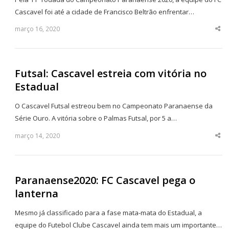
Cascavel foi até a cidade de Francisco Beltrão enfrentar…
março 16, 2020
Sha
thi
po
Futsal: Cascavel estreia com vitória no
Estadual
O Cascavel Futsal estreou bem no Campeonato Paranaense da
Série Ouro. A vitória sobre o Palmas Futsal, por 5 a…
março 14, 2020
Sha
thi
po
Paranaense2020: FC Cascavel pega o
lanterna
Mesmo já classificado para a fase mata-mata do Estadual, a
equipe do Futebol Clube Cascavel ainda tem mais um importante…