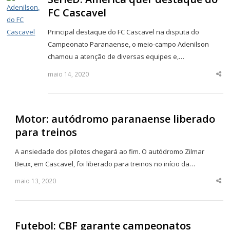
FC Cascavel
Principal destaque do FC Cascavel na disputa do
Campeonato Paranaense, o meio-campo Adenilson
chamou a atenção de diversas equipes e,…
maio 14, 2020
Sha
thi
po
Motor: autódromo paranaense liberado
para treinos
A ansiedade dos pilotos chegará ao fim. O autódromo Zilmar
Beux, em Cascavel, foi liberado para treinos no início da…
maio 13, 2020
Sha
thi
po
Futebol: CBF garante campeonatos