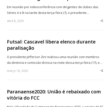
Em reunião por videoconferência com dirigentes de clubes das
Séries A e B na tarde desta terça-feira (7), o presidente…
abril 8, 2020
Sha
thi
po
Futsal: Cascavel libera elenco durante
paralisação
O presidente Jefferson Zini realizou uma reunião com membros
da diretoria e comissão técnica na noite dessa terça-feira (17), e…
março 18, 2020
Sha
thi
po
Paranaense2020: União é rebaixado com
vitória do FCC
Pela 11ª rodada do Campeonato Paranaense 2020, a equipe do FC