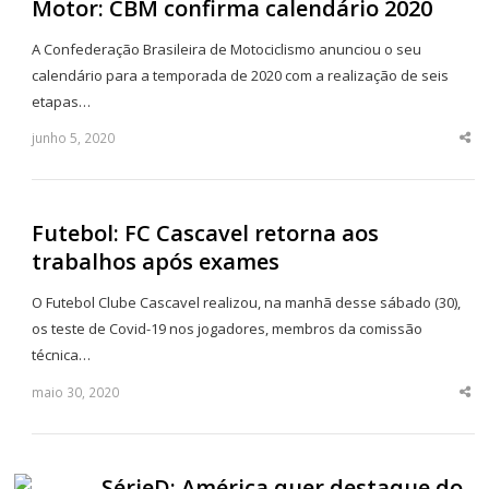
Motor: CBM confirma calendário 2020
A Confederação Brasileira de Motociclismo anunciou o seu
calendário para a temporada de 2020 com a realização de seis
etapas…
junho 5, 2020
Sha
thi
po
Futebol: FC Cascavel retorna aos
trabalhos após exames
O Futebol Clube Cascavel realizou, na manhã desse sábado (30),
os teste de Covid-19 nos jogadores, membros da comissão
técnica…
maio 30, 2020
Sha
thi
po
SérieD: América quer destaque do