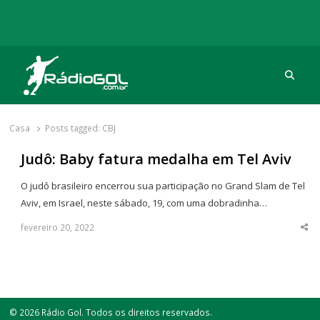
Procu
Rádio Gol
Há mais de 20 anos com as melhores coberturas
Casa
Posts tagged:
CBJ
Judô: Baby fatura medalha em Tel Aviv
O judô brasileiro encerrou sua participação no Grand Slam de Tel
Aviv, em Israel, neste sábado, 19, com uma dobradinha…
fevereiro 20, 2022
Sha
thi
po
© 2026 Rádio Gol. Todos os direitos reservados.