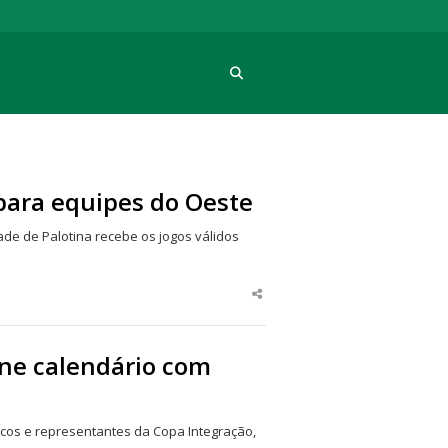
Procura
epara equipes do Oeste
idade de Palotina recebe os jogos válidos
Share
this
post
ine calendário com
nicos e representantes da Copa Integração,