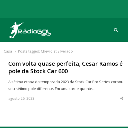
Procu
Rádio Gol
Há mais de 20 anos com as melhores coberturas
Casa
Posts tagged:
Chevrolet Silverado
Com volta quase perfeita, Cesar Ramos é
pole da Stock Car 600
A sétima etapa da temporada 2023 da Stock Car Pro Series coroou
seu sétimo pole diferente. Em uma tarde quente…
agosto 26, 2023
Sha
thi
po