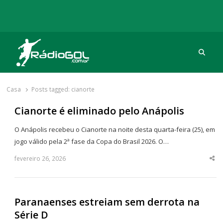
Procu
Rádio Gol
Há mais de 20 anos com as melhores coberturas
Casa
Posts tagged:
cianorte
Cianorte é eliminado pelo Anápolis
O Anápolis recebeu o Cianorte na noite desta quarta-feira (25), em
jogo válido pela 2ª fase da Copa do Brasil 2026. O…
fevereiro 26, 2026
Sha
thi
po
Paranaenses estreiam sem derrota na
Série D