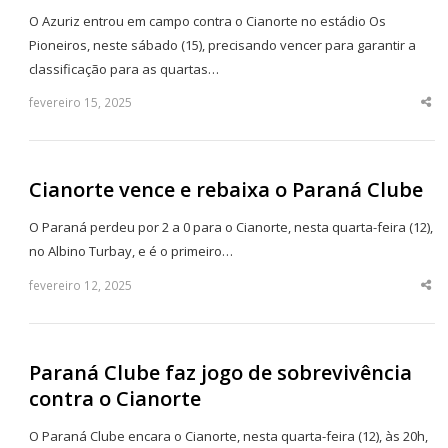
O Azuriz entrou em campo contra o Cianorte no estádio Os
Pioneiros, neste sábado (15), precisando vencer para garantir a
classificação para as quartas…
fevereiro 15, 2025
Sha
thi
po
Cianorte vence e rebaixa o Paraná Clube
O Paraná perdeu por 2 a 0 para o Cianorte, nesta quarta-feira (12),
no Albino Turbay, e é o primeiro…
fevereiro 12, 2025
Sha
thi
po
Paraná Clube faz jogo de sobrevivência
contra o Cianorte
O Paraná Clube encara o Cianorte, nesta quarta-feira (12), às 20h,