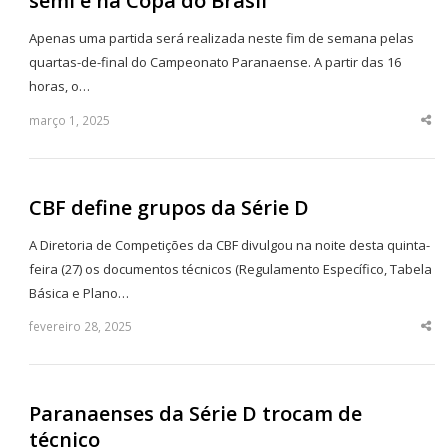
semi e na Copa do Brasil
Apenas uma partida será realizada neste fim de semana pelas
quartas-de-final do Campeonato Paranaense. A partir das 16
horas, o…
março 1, 2025
Sha
thi
po
CBF define grupos da Série D
A Diretoria de Competições da CBF divulgou na noite desta quinta-
feira (27) os documentos técnicos (Regulamento Específico, Tabela
Básica e Plano…
fevereiro 28, 2025
Sha
thi
po
Paranaenses da Série D trocam de
técnico