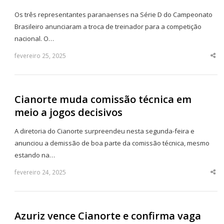
Os três representantes paranaenses na Série D do Campeonato
Brasileiro anunciaram a troca de treinador para a competição
nacional. O…
fevereiro 25, 2025
Sha
thi
po
Cianorte muda comissão técnica em
meio a jogos decisivos
A diretoria do Cianorte surpreendeu nesta segunda-feira e
anunciou a demissão de boa parte da comissão técnica, mesmo
estando na…
fevereiro 24, 2025
Sha
thi
po
Azuriz vence Cianorte e confirma vaga