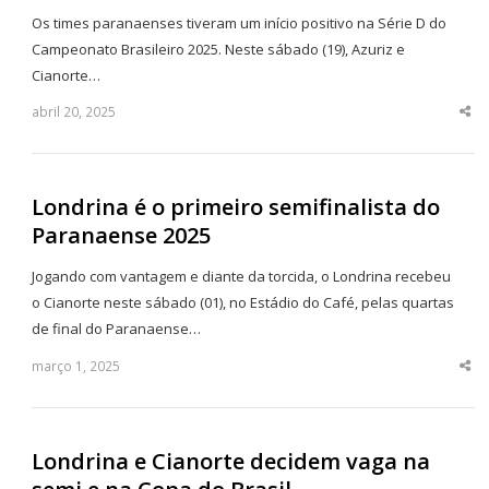
Os times paranaenses tiveram um início positivo na Série D do
Campeonato Brasileiro 2025. Neste sábado (19), Azuriz e
Cianorte…
abril 20, 2025
Sha
thi
po
Londrina é o primeiro semifinalista do
Paranaense 2025
Jogando com vantagem e diante da torcida, o Londrina recebeu
o Cianorte neste sábado (01), no Estádio do Café, pelas quartas
de final do Paranaense…
março 1, 2025
Sha
thi
po
Londrina e Cianorte decidem vaga na