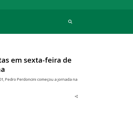
Procura
tas em sexta-feira de
na
01, Pedro Perdoncini começou a jornada na
Share
this
post