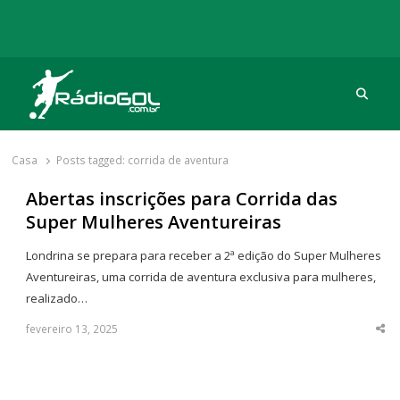
Procu
Rádio Gol
Há mais de 20 anos com as melhores coberturas
Casa
Posts tagged:
corrida de aventura
Abertas inscrições para Corrida das
Super Mulheres Aventureiras
Londrina se prepara para receber a 2ª edição do Super Mulheres
Aventureiras, uma corrida de aventura exclusiva para mulheres,
realizado…
fevereiro 13, 2025
Sha
thi
po