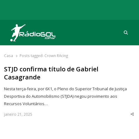
Procu
Rádio Gol
Há mais de 20 anos com as melhores coberturas
Casa
Posts tagged:
Crown RAcing
STJD confirma título de Gabriel
Casagrande
Nesta terça-feira, por 6X1, o Pleno do Superior Tribunal de Justiça
Desportiva do Automobilismo (STJDA) negou provimento aos
Recursos Voluntários…
janeiro 21, 2025
Sha
thi
po