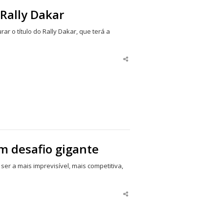
Rally Dakar
rar o título do Rally Dakar, que terá a
Share
this
post
m desafio gigante
ser a mais imprevisível, mais competitiva,
Share
this
post