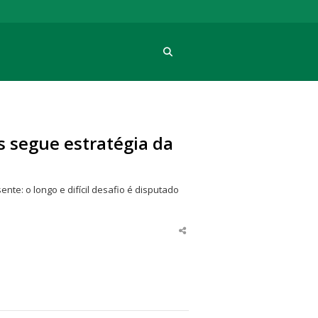
Procura
as segue estratégia da
nte: o longo e difícil desafio é disputado
Share
this
post