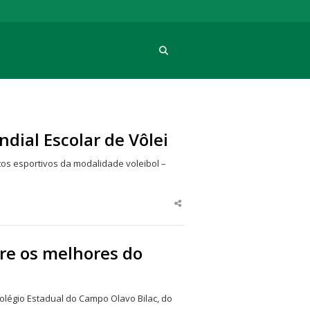
Procura
ndial Escolar de Vôlei
os esportivos da modalidade voleibol –
Share
this
post
re os melhores do
olégio Estadual do Campo Olavo Bilac, do