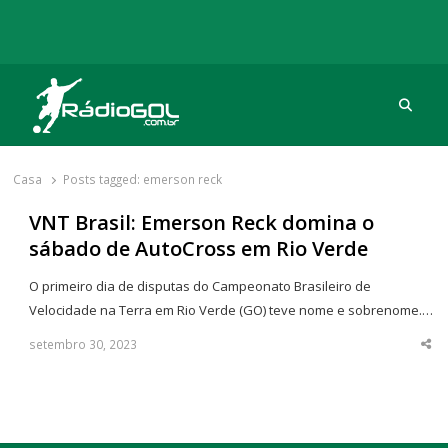
Procu
Rádio Gol
Há mais de 20 anos com as melhores coberturas
Casa
Posts tagged:
emerson reck
VNT Brasil: Emerson Reck domina o
sábado de AutoCross em Rio Verde
O primeiro dia de disputas do Campeonato Brasileiro de
Velocidade na Terra em Rio Verde (GO) teve nome e sobrenome.…
setembro 30, 2023
Sha
thi
po