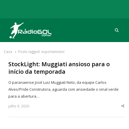
Procu
Rádio Gol
Há mais de 20 anos com as melhores coberturas
Casa
Posts tagged:
esportemotor
StockLight: Muggiati ansioso para o
início da temporada
O paranaense José Luiz Muggiati Neto, da equipe Carlos
Alves/Pride Construtora, aguarda com ansiedade o sinal verde
para a abertura…
julho 9, 2020
Sha
thi
po