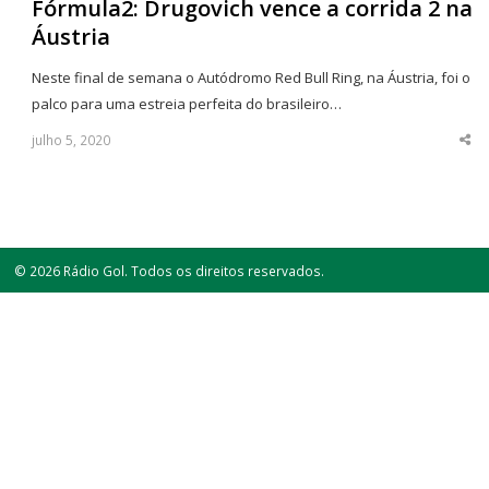
Fórmula2: Drugovich vence a corrida 2 na
Áustria
Neste final de semana o Autódromo Red Bull Ring, na Áustria, foi o
palco para uma estreia perfeita do brasileiro…
julho 5, 2020
Sha
thi
po
© 2026 Rádio Gol. Todos os direitos reservados.