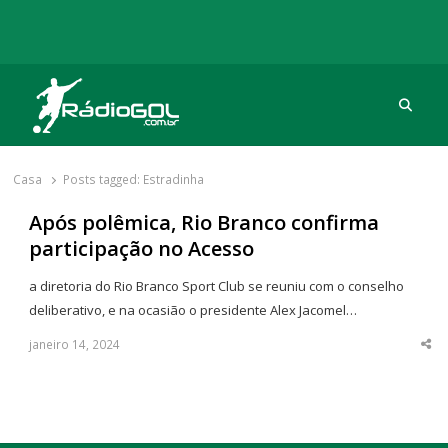
Procu
Rádio Gol
Há mais de 20 anos com as melhores coberturas
Casa
Posts tagged:
Estradinha
Após polêmica, Rio Branco confirma
participação no Acesso
a diretoria do Rio Branco Sport Club se reuniu com o conselho
deliberativo, e na ocasião o presidente Alex Jacomel…
janeiro 14, 2024
Sha
thi
po