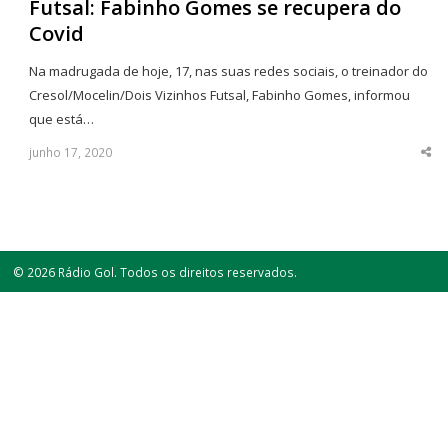
Futsal: Fabinho Gomes se recupera do
Covid
Na madrugada de hoje, 17, nas suas redes sociais, o treinador do
Cresol/Mocelin/Dois Vizinhos Futsal, Fabinho Gomes, informou
que está…
junho 17, 2020
Sha
thi
po
© 2026 Rádio Gol. Todos os direitos reservados.