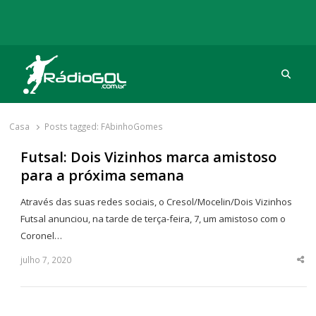
Procu
Rádio Gol
Há mais de 20 anos com as melhores coberturas
Casa
Posts tagged:
FAbinhoGomes
Futsal: Dois Vizinhos marca amistoso
para a próxima semana
Através das suas redes sociais, o Cresol/Mocelin/Dois Vizinhos
Futsal anunciou, na tarde de terça-feira, 7, um amistoso com o
Coronel…
julho 7, 2020
Sha
thi
po