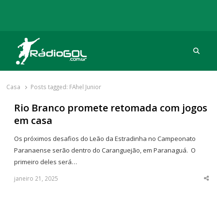
Procu
Rádio Gol
Há mais de 20 anos com as melhores coberturas
Casa
Posts tagged:
FAhel Junior
Rio Branco promete retomada com jogos
em casa
Os próximos desafios do Leão da Estradinha no Campeonato
Paranaense serão dentro do Caranguejão, em Paranaguá. O
primeiro deles será…
janeiro 21, 2025
Sha
thi
po