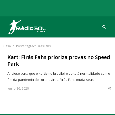
Procu
Rádio Gol
Há mais de 20 anos com as melhores coberturas
Casa
Posts tagged:
FirasFahs
Kart: Firás Fahs prioriza provas no Speed
Park
Ansioso para que o kartismo brasileiro volte à normalidade com o
fim da pandemia do coronavírus, Firás Fahs muda seus…
junho 26, 2020
Sha
thi
po