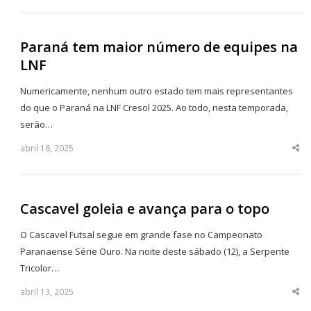
po
Paraná tem maior número de equipes na
LNF
Numericamente, nenhum outro estado tem mais representantes
do que o Paraná na LNF Cresol 2025. Ao todo, nesta temporada,
serão…
abril 16, 2025
Sha
thi
po
Cascavel goleia e avança para o topo
O Cascavel Futsal segue em grande fase no Campeonato
Paranaense Série Ouro. Na noite deste sábado (12), a Serpente
Tricolor…
abril 13, 2025
Sha
thi
po