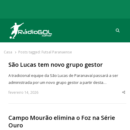
Procu
Rádio Gol
Há mais de 20 anos com as melhores coberturas
Casa
Posts tagged:
Futsal Paranaense
São Lucas tem novo grupo gestor
A tradicional equipe da São Lucas de Paranavaí passará a ser
administrada por um novo grupo gestor a partir desta…
fevereiro 14, 2026
Sha
thi
po
Campo Mourão elimina o Foz na Série
Ouro