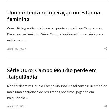
Unopar tenta recuperação no estadual
feminino
Com três jogos disputados e um ponto somado no Campeonato
Paranaense Feminino Sério Ouro, o Londrina/Unopar viaja para
enfrentar o…
abril 30, 2025
Sha
thi
po
Série Ouro: Campo Mourão perde em
Itaipulândia
Não foi desta vez que o Campo Mourão Futsal conseguiu embalar
mais uma sequência de resultados positivos. Jogando em
Itaipulândia…
abril 17, 2025
Sha
thi