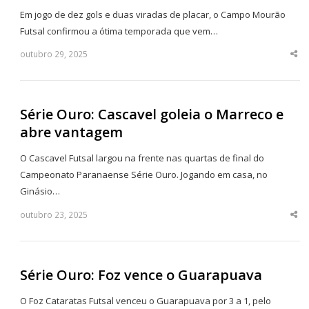
Em jogo de dez gols e duas viradas de placar, o Campo Mourão
Futsal confirmou a ótima temporada que vem…
outubro 29, 2025
Sha
thi
po
Série Ouro: Cascavel goleia o Marreco e
abre vantagem
O Cascavel Futsal largou na frente nas quartas de final do
Campeonato Paranaense Série Ouro. Jogando em casa, no
Ginásio…
outubro 23, 2025
Sha
thi
po
Série Ouro: Foz vence o Guarapuava
O Foz Cataratas Futsal venceu o Guarapuava por 3 a 1, pelo