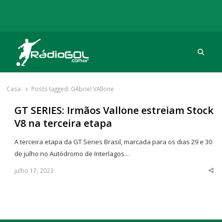
Procu
Rádio Gol
Há mais de 20 anos com as melhores coberturas
Casa
Posts tagged:
GAbriel VAllone
GT SERIES: Irmãos Vallone estreiam Stock
V8 na terceira etapa
A terceira etapa da GT Series Brasil, marcada para os dias 29 e 30
de julho no Autódromo de Interlagos…
julho 17, 2023
Sha
thi
po