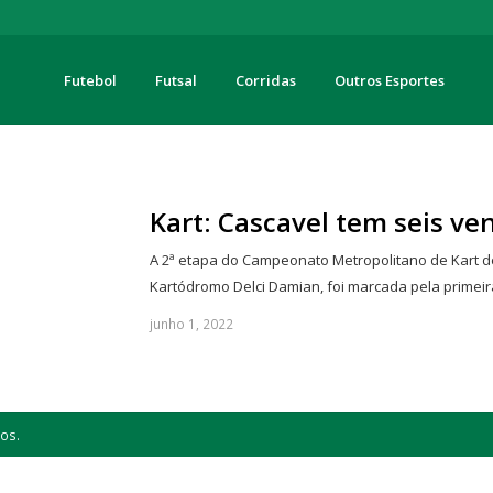
Futebol
Futsal
Corridas
Outros Esportes
turas
Kart: Cascavel tem seis ve
A 2ª etapa do Campeonato Metropolitano de Kart d
Kartódromo Delci Damian, foi marcada pela primei
junho 1, 2022
os.