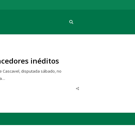
Procura
ncedores inéditos
e Cascavel, disputada sábado, no
ra…
Share
this
post