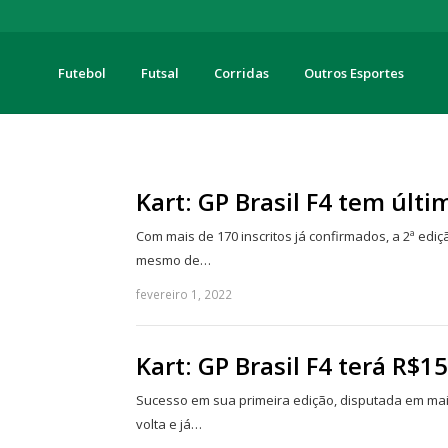
Futebol
Futsal
Corridas
Outros Esportes
turas
Kart: GP Brasil F4 tem últ
Com mais de 170 inscritos já confirmados, a 2ª ediç
mesmo de…
fevereiro 1, 2022
Kart: GP Brasil F4 terá R$1
Sucesso em sua primeira edição, disputada em maio
volta e já…