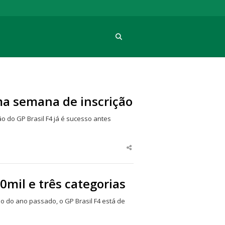
Procura
ima semana de inscrição
ão do GP Brasil F4 já é sucesso antes
Share
this
post
50mil e três categorias
 do ano passado, o GP Brasil F4 está de