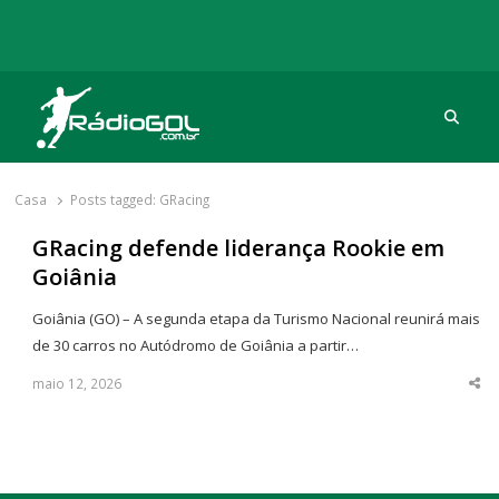
Procu
Rádio Gol
Há mais de 20 anos com as melhores coberturas
Casa
Posts tagged:
GRacing
GRacing defende liderança Rookie em
Goiânia
Goiânia (GO) – A segunda etapa da Turismo Nacional reunirá mais
de 30 carros no Autódromo de Goiânia a partir…
maio 12, 2026
Sha
thi
po