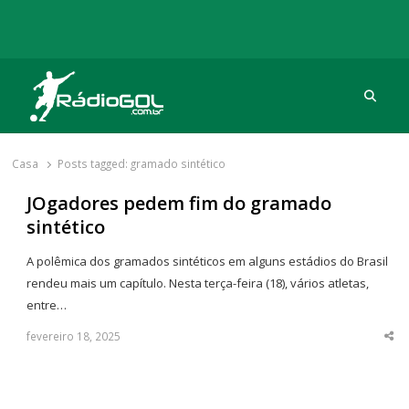
Procu
Rádio Gol
Há mais de 20 anos com as melhores coberturas
Casa
Posts tagged:
gramado sintético
JOgadores pedem fim do gramado
sintético
A polêmica dos gramados sintéticos em alguns estádios do Brasil
rendeu mais um capítulo. Nesta terça-feira (18), vários atletas,
entre…
fevereiro 18, 2025
Sha
thi
po