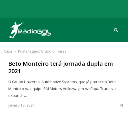
Procu
Rádio Gol
Há mais de 20 anos com as melhores coberturas
Casa
Posts tagged:
Grupo Universal
Beto Monteiro terá jornada dupla em
2021
O Grupo Universal Automotive Systems, que já patrocina Beto
Monteiro na equipe RM Motors Volkswagen na Copa Truck, vai
expandir…
janeiro 18, 2021
Sha
thi
po