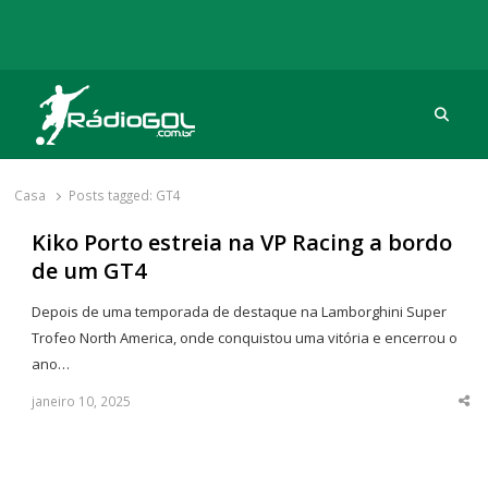
Procu
Rádio Gol
Há mais de 20 anos com as melhores coberturas
Casa
Posts tagged:
GT4
Kiko Porto estreia na VP Racing a bordo
de um GT4
Depois de uma temporada de destaque na Lamborghini Super
Trofeo North America, onde conquistou uma vitória e encerrou o
ano…
janeiro 10, 2025
Sha
thi
po