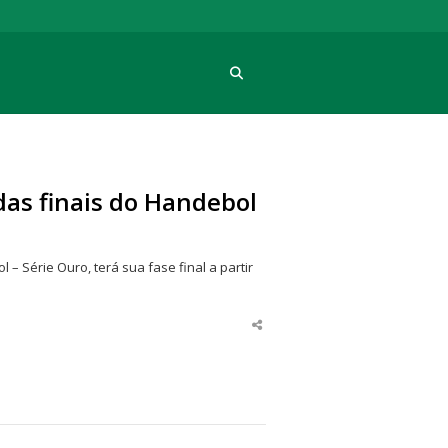
Procura
as finais do Handebol
Série Ouro, terá sua fase final a partir
Share
this
post