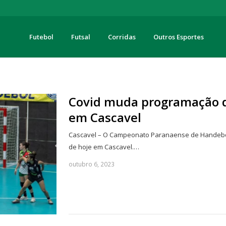
Futebol
Futsal
Corridas
Outros Esportes
turas
Covid muda programação d
em Cascavel
Cascavel – O Campeonato Paranaense de Handebol – 
de hoje em Cascavel.…
outubro 6, 2023