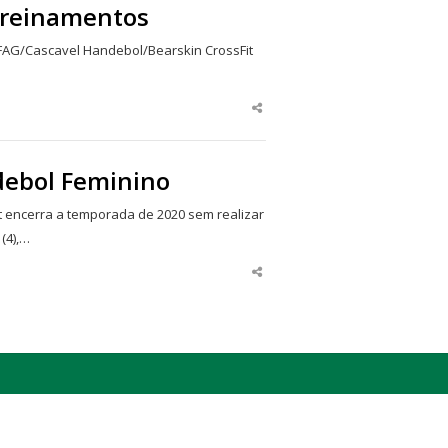
treinamentos
FAG/Cascavel Handebol/Bearskin CrossFit
Share
this
post
debol Feminino
 encerra a temporada de 2020 sem realizar
(4),…
Share
this
post