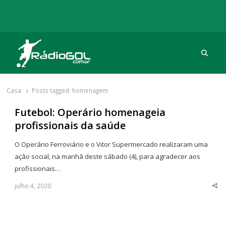
Procu
Rádio Gol
Há mais de 20 anos com as melhores coberturas
Casa
Posts tagged:
homenagem
Futebol: Operário homenageia
profissionais da saúde
O Operário Ferroviário e o Vitor Supermercado realizaram uma
ação social, na manhã deste sábado (4), para agradecer aos
profissionais…
julho 4, 2020
Sha
thi
po