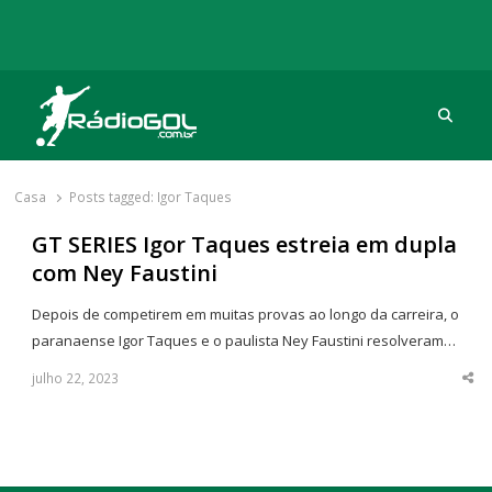
Procu
Rádio Gol
Há mais de 20 anos com as melhores coberturas
Casa
Posts tagged:
Igor Taques
GT SERIES Igor Taques estreia em dupla
com Ney Faustini
Depois de competirem em muitas provas ao longo da carreira, o
paranaense Igor Taques e o paulista Ney Faustini resolveram…
julho 22, 2023
Sha
thi
po