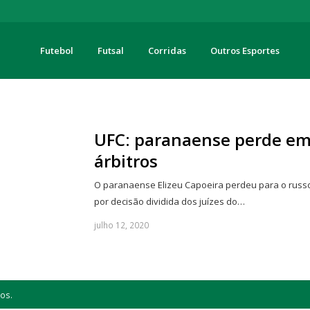
Futebol
Futsal
Corridas
Outros Esportes
turas
UFC: paranaense perde em 
árbitros
O paranaense Elizeu Capoeira perdeu para o russo
por decisão dividida dos juízes do…
julho 12, 2020
os.