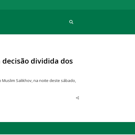
Procura
decisão dividida dos
 Muslim Salikhov, na noite deste sábado,
Share
this
post