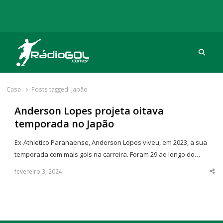
Procu
Rádio Gol
Há mais de 20 anos com as melhores coberturas
Casa
Posts tagged:
Japão
Anderson Lopes projeta oitava
temporada no Japão
Ex-Athletico Paranaense, Anderson Lopes viveu, em 2023, a sua
temporada com mais gols na carreira. Foram 29 ao longo do…
fevereiro 3, 2024
Sha
thi
po