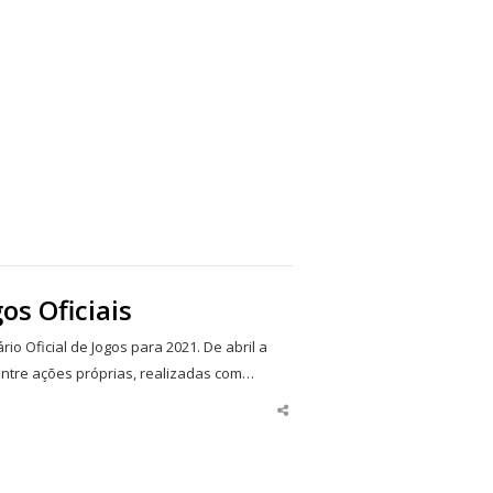
os Oficiais
o Oficial de Jogos para 2021. De abril a
ntre ações próprias, realizadas com…
Share
this
post