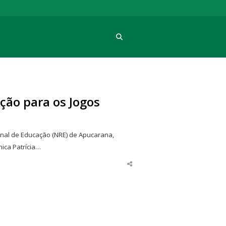
Procura
ção para os Jogos
ional de Educação (NRE) de Apucarana,
ica Patrícia…
Share
this
post