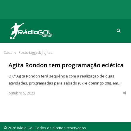
Procu
Rádio Gol
Há mais de 20 anos com as melhores coberturas
Casa
Posts tagged:
JiuJitsu
Agita Rondon tem programação eclética
O 6º Agita Rondon terá sequência com a realização de duas
atividades, programadas para sábado (07) e domingo (08), em…
outubro 5, 2023
Sha
thi
po
© 2026 Rádio Gol. Todos os direitos reservados.