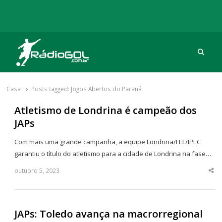
Procu
Rádio Gol
Há mais de 20 anos com as melhores coberturas
Casa
Posts tagged:
Jogos Abertos do Paraná
Atletismo de Londrina é campeão dos
JAPs
Com mais uma grande campanha, a equipe Londrina/FEL/IPEC
garantiu o título do atletismo para a cidade de Londrina na fase…
outubro 5, 2023
Sha
thi
po
JAPs: Toledo avança na macrorregional