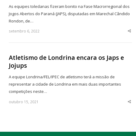
As equipes toledanas fizeram bonito na Fase Macrorregional dos
Jogos Abertos do Paraná (JAPS), disputadas em Marechal Cândido
Rondon, de…
setembro 6, 2022
Sha
thi
po
Atletismo de Londrina encara os Japs e
Jojups
A equipe Londrina/FEL/IPEC de atletismo terá a missão de
representar a cidade de Londrina em mais duas importantes
competições neste…
outubro 15, 2021
Sha
thi
po