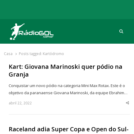
Procu
Rádio Gol
Há mais de 20 anos com as melhores coberturas
Casa
Posts tagged:
Kartódromo
Kart: Giovana Marinoski quer pódio na
Granja
Conquistar um novo pódio na categoria Mini Max Rotax. Este é o
objetivo da paranaense Giovana Marinoski, da equipe Ebrahim…
abril 22, 2022
Sha
thi
po
Raceland adia Super Copa e Open do Sul-