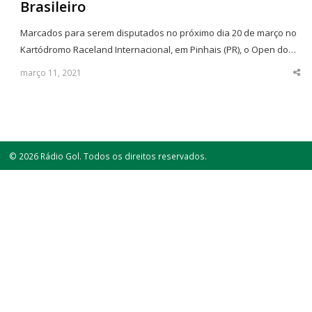
Brasileiro
Marcados para serem disputados no próximo dia 20 de março no
Kartódromo Raceland Internacional, em Pinhais (PR), o Open do…
março 11, 2021
Sha
thi
po
© 2026 Rádio Gol. Todos os direitos reservados.