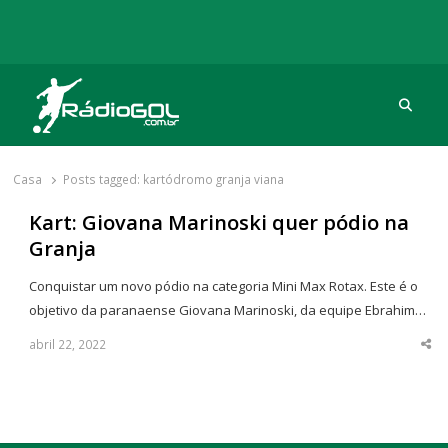
Procu
Rádio Gol
Há mais de 20 anos com as melhores coberturas
Casa
Posts tagged:
kartódromo granja viana
Kart: Giovana Marinoski quer pódio na
Granja
Conquistar um novo pódio na categoria Mini Max Rotax. Este é o
objetivo da paranaense Giovana Marinoski, da equipe Ebrahim…
abril 22, 2022
Sha
thi
po