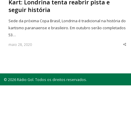
Kart: Londrina tenta reabrir pista e
seguir história
Sede da próxima Copa Brasil, Londrina é tradicional na história do
kartismo paranaense e brasileiro. Em outubro serão completados
53…
maio 28, 2020
Sha
thi
po
© 2026 Rádio Gol. Todos os direitos reservados.