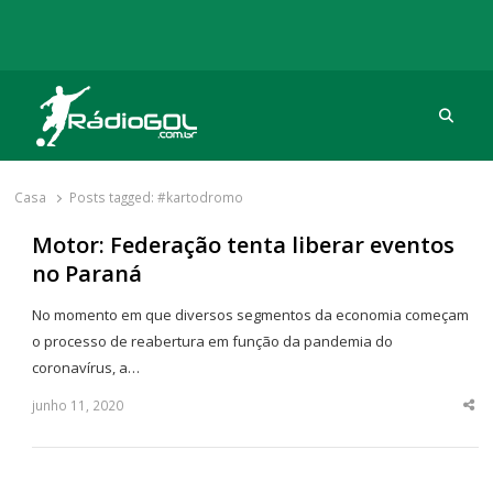
Procu
Rádio Gol
Há mais de 20 anos com as melhores coberturas
Casa
Posts tagged:
#kartodromo
Motor: Federação tenta liberar eventos
no Paraná
No momento em que diversos segmentos da economia começam
o processo de reabertura em função da pandemia do
coronavírus, a…
junho 11, 2020
Sha
thi
po