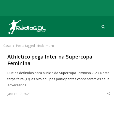
Procu
Rádio Gol
Há mais de 20 anos com as melhores coberturas
Casa
Posts tagged:
Kindermann
Athletico pega Inter na Supercopa
Feminina
Duelos definidos para o início da Supercopa Feminina 2023! Nesta
terça-feira (17), as oito equipes participantes conheceram os seus
adversários…
janeiro 17, 2023
Sha
thi
po