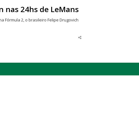
en nas 24hs de LeMans
 Fórmula 2, o brasileiro Felipe Drugovich
Share
this
post