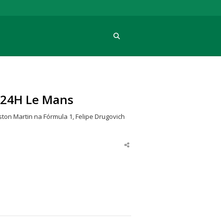
Procura
 24H Le Mans
ton Martin na Fórmula 1, Felipe Drugovich
Share
this
post