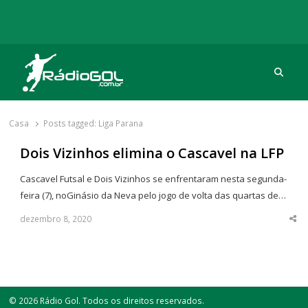
Procu
Rádio Gol
Há mais de 20 anos com as melhores coberturas
Casa
Posts tagged:
Liga Parana
Dois Vizinhos elimina o Cascavel na LFP
Cascavel Futsal e Dois Vizinhos se enfrentaram nesta segunda-
feira (7), noGinásio da Neva pelo jogo de volta das quartas de…
dezembro 8, 2020
Sha
thi
po
© 2026 Rádio Gol. Todos os direitos reservados.