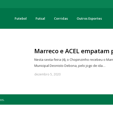
Futebol
Futsal
Corridas
Outros Esportes
turas
Marreco e ACEL empatam p
Nesta sexta-feira (4), o Chopinzinho recebeu o Mar
Municipal Deonisto Debona, pelo jogo de ida…
dezembro 5, 2020
os.