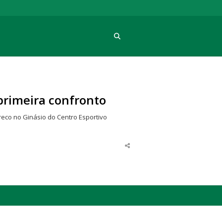
Procura
rimeira confronto
reco no Ginásio do Centro Esportivo
Share
this
post