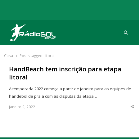
Procu
Rádio Gol
Há mais de 20 anos com as melhores coberturas
Casa
Posts tagged:
litoral
HandBeach tem inscrição para etapa
litoral
A temporada 2022 começa a partir de janeiro para as equipes de
handebol de praia com as disputas da etapa…
janeiro 9, 2022
Sha
thi
po