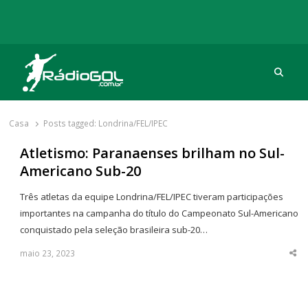
Procu
Rádio Gol
Há mais de 20 anos com as melhores coberturas
Casa
Posts tagged:
Londrina/FEL/IPEC
Atletismo: Paranaenses brilham no Sul-
Americano Sub-20
Três atletas da equipe Londrina/FEL/IPEC tiveram participações
importantes na campanha do título do Campeonato Sul-Americano
conquistado pela seleção brasileira sub-20…
maio 23, 2023
Sha
thi
po